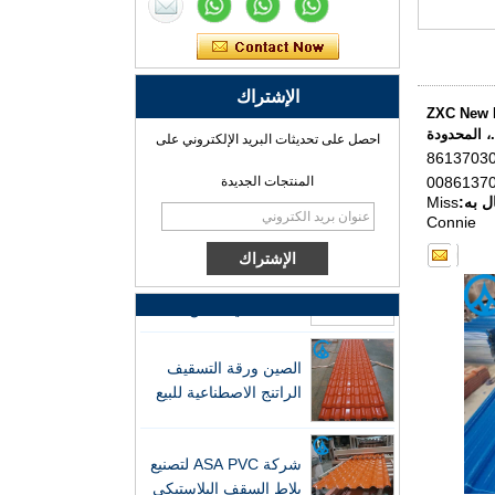
ASA المحترف
مصنع بلاط السقف
الراتينج الاصطناعي ASA
الإشتراك
PVC الاحترافي للتصدير
ZXC New Mat
احصل على تحديثات البريد الإلكتروني على
الصين تخصيص بلاط
الراتنج ASA PVC بلاط
المنتجات الجديدة
السقف ASA الصانع
ل به:
Miss
Connie
الشركة المصنعة لبلاط
السقف من الراتينج
الاصطناعي المتين ASA
الصين ورقة التسقيف
الراتنج الاصطناعية للبيع
شركة ASA PVC لتصنيع
بلاط السقف البلاستيكي