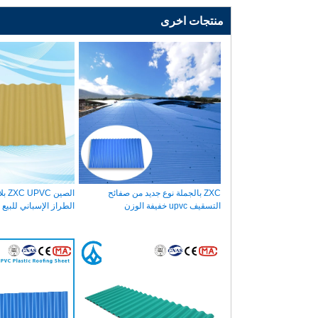
منتجات اخرى
ZXC بالجملة نوع جديد من صفائح
الصي
التسقيف upvc خفيفة الوزن
الطراز الإسباني للبيع