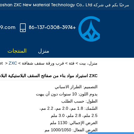
مرحبًا بكم في شركة Foshan ZXC New Material Technology Co.، Ltd.
99.com
+86-137-0308-3974
منزل
المنتجات
منزل، بيت
>
فئة
>
فرب ورقة سقف شفافة
>
ZXC استيراد مواد بناء من صفائح السقف البلاستيكية البلاستيكية في الصين
>
et
ZXC استيراد مواد بناء من صفائح السقف البلاستيكية البلاستيكية في الصين
التصميم: الطراز الاسباني
يدوم اللون: 10 سنوات دون أن يبهت
الطول: حسب الطلب
السُمك: 1.8 مم، 2.0 مم، 2.2 مم،
2.5 ملم، 2.8 ملم، 3.0 ملم
العرض الإجمالي: 1130 ملم
العرض الفعال: 1000/1050 مم