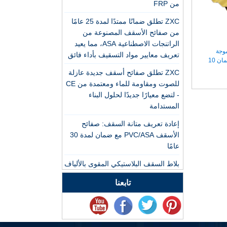
من FRP
مصنع بلاط السقف
ZXC تطلق ضمانًا ممتدًا لمدة 25 عامًا
الراتينج الاصطناعي ASA
من صفائح الأسقف المصنوعة من
PVC الاحترافي للتصدير
الراتنجات الاصطناعية ASA، مما يعيد
لموجة
تعريف معايير مواد التسقيف بأداء فائق
الصين تخصيص بلاط
المركبة المضادة للتآكل مع ضمان 10
الراتنج ASA PVC بلاط
ZXC تطلق صفائح أسقف جديدة عازلة
السقف ASA الصانع
للصوت ومقاومة للماء ومعتمدة من CE
- لتضع معيارًا جديدًا لحلول البناء
الشركة المصنعة لبلاط
المستدامة
السقف من الراتينج
الاصطناعي المتين ASA
إعادة تعريف متانة السقف: صفائح
الأسقف PVC/ASA مع ضمان لمدة 30
عامًا
الصين ورقة التسقيف
الراتنج الاصطناعية للبيع
بلاط السقف البلاستيكي المقوى بالألياف
الزجاجية ZXC: حل متين لنقل الضوء
تابعنا
للمباني الخضراء الحديثة
شركة ASA PVC لتصنيع
تحظى صفائح التسقيف المموجة
بلاط السقف البلاستيكي
الشفافة ZXC FRP / PVC بشعبية كبيرة
في أسواق جنوب شرق آسيا والشرق