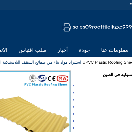
sales09rooftile@zxc99
معلومات عنا
جودة
أخبار
طلب اقتباس
الات
UPVC Plastic Roofing She