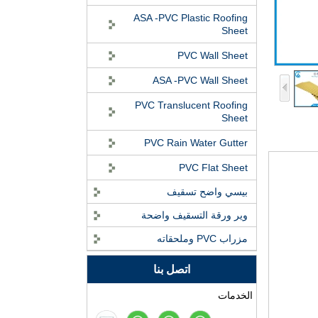
ASA -PVC Plastic Roofing
Sheet
PVC Wall Sheet
ASA -PVC Wall Sheet
PVC Translucent Roofing
Sheet
PVC Rain Water Gutter
PVC Flat Sheet
بيسي واضح تسقيف
وير ورقة التسقيف واضحة
ASA بلاط السقف الراتنج
مزراب PVC وملحقاته
الاصطناعي - فوشان
ZXC مورد الأسقف
اتصل بنا
المقاومة للحريق
مصنع بلاط السقف من
الخدمات
الراتينج الاصطناعي PVC