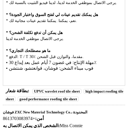
* يرجى الاتصال بموظفي الخدمة لدينا، لدينا فيديو التثبيت بالنسبة لك.
* هل يمكنك تقديم عينات لي لفتح السوق واختبار الجودة؟
* نعم، يمكننا. يمكننا تقديم عينات مجانية لك.
* هل يمكن أن تدفع تكلفة الشحن؟
يرجى الاتصال موظفي الخدمة لدينا.
* ما هو مصطلحك التجاري؟
* الدفع: T / T 30٪ مقدما، والتوازن قبل الشحن.
• مهلة الإنتاج: في غضون 7 أيام عمل بعد إيداع 30٪
• فوب ميناء الشحن: فوشان، قوانغتشو، شنتشن
بطاقة شعار:
UPVC wavelet roof tile sheet
high impact roofing tile
sheet
good performance roofing tile sheet
فوشان ZXC New Material Technology Co.، المحدودة
أمن:
+8613703083974
Miss Connie
الشخص الذي يمكن الاتصال به: