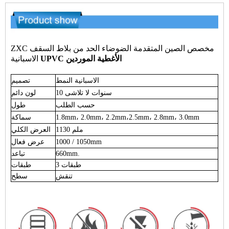
ZXC مخصص الصين المتقدمة الضوضاء الحد من بلاط السقف
UPVC الأغطية الموردين
الاسبانية
الاسبانية النمط
تصميم
10 سنوات لا تلاشى
لون دائم
حسب الطلب
طول
2.5mm، 2.8mm، 3.0mm
1.8mm، 2.0mm، 2.2mm،
سماكة
1130 ملم
العرض الكلي
1000 / 1050mm
عرض فعال
660mm.
تباعد purlin
3 طبقات
طبقات
تنقش / smoothsersurface.
سطح