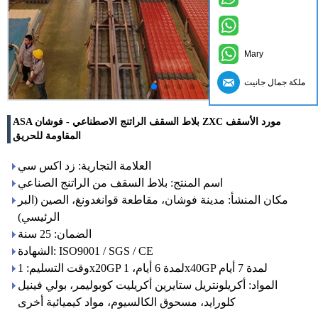
Mary
ملكة جمال جانيت
ASA بلاط السقف الراتنج الاصطناعي - فوشان ZXC مورد الأسقف
المقاومة للحريق
العلامة التجارية: زد اكس سي
اسم المنتج: بلاط السقف من الراتنج الصناعي
مكان المنشأ: مدينة فوشان، مقاطعة قوانغدونغ، الصين (البر
الرئيسي)
الضمان: 25 سنة
الشهادة: ISO9001 / SGS / CE
وقت التسليم: 1x20GP لمدة 6 أيام، 1x40GP لمدة 7 أيام
المواد: أكريلونتريل ستايرين أكريليت كوبوليمر، بولي فينيل
كلورايد، مسحوق الكالسيوم، مواد كيميائية أخرى