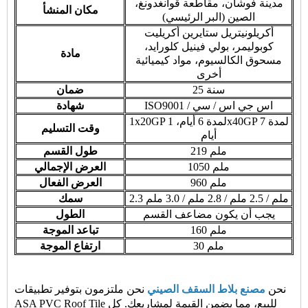
مدينة فوشان، مقاطعة قوانغدونغ،
مكان المنشأ
الصين (البر الرئيسي)
أكريلونيتريل ستايرين أكريليت
كوبوليمر، بولي فينيل كلورايد،
مادة
مسحوق الكالسيوم، مواد كيميائية
أخرى
25 سنة
ضمان
ISO9001 / اس جي اس / سي
شهادة
1x20GP لمدة 6 أيام، 1x40GP لمدة 7
وقت التسليم
أيام
219 ملم
طول القسم
1050 ملم
العرض الإجمالي
960 ملم
العرض الفعال
2.3 ملم / 2.5 ملم / 2.8 ملم / 3.0 ملم
سمك
يجب أن يكون مضاعف القسم
الطول
160 ملم
تباعد الموجة
30 ملم
ارتفاع الموجة
نحن
مصنع بلاط السقف الصيني
نحن ملتزمون بتوفير تطبيقات
ASA PVC Roof Tile للبيع، مما يضمن القيمة لمشاريعك. كل