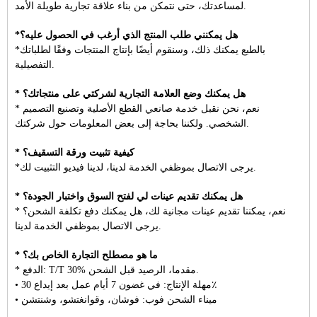
لمساعدتك، حتى نتمكن من بناء علاقة تجارية طويلة الأمد.
*هل يمكنني طلب المنتج الذي أرغب في الحصول عليه؟
*بالطبع يمكنك ذلك، وسنقوم أيضًا بإنتاج المنتجات وفقًا لطلباتك
التفصيلية.
* هل يمكنك وضع العلامة التجارية لشركتي على منتجاتك؟
* نعم، نحن نقبل خدمة صانعي القطع الأصلية وتصنيع التصميم
الشخصي. ولكننا بحاجة إلى بعض المعلومات حول شركتك.
* كيفية تثبيت ورقة التسقيف؟
*يرجى الاتصال بموظفي الخدمة لدينا، لدينا فيديو التثبيت لك.
* هل يمكنك تقديم عينات لي لفتح السوق واختبار الجودة؟
* نعم، يمكننا تقديم عينات مجانية لك، هل يمكنك دفع تكلفة الشحن؟
يرجى الاتصال بموظفي الخدمة لدينا.
* ما هو مصطلح التجارة الخاص بك؟
* الدفع: T/T 30% مقدما، الرصيد قبل الشحن.
• مهلة الإنتاج: في غضون 7 أيام عمل بعد إيداع 30٪
• ميناء الشحن فوب: فوشان، وقوانغتشو، وشنتشن