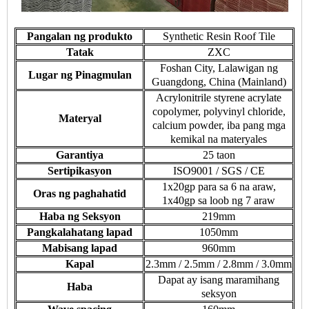
Pangalan ng produkto
Synthetic Resin Roof Tile
Tatak
ZXC
Foshan City, Lalawigan ng
Lugar ng Pinagmulan
Guangdong, China (Mainland)
Acrylonitrile styrene acrylate
copolymer, polyvinyl chloride,
Materyal
calcium powder, iba pang mga
kemikal na materyales
Garantiya
25 taon
Sertipikasyon
ISO9001 / SGS / CE
1x20gp para sa 6 na araw,
Oras ng paghahatid
1x40gp sa loob ng 7 araw
Haba ng Seksyon
219mm
Pangkalahatang lapad
1050mm
Mabisang lapad
960mm
Kapal
2.3mm / 2.5mm / 2.8mm / 3.0mm
Dapat ay isang maramihang
Haba
seksyon