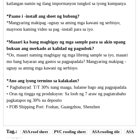
kailangan namin ng ilang impormasyon tungkol sa iyong kumpanya.
*Paano i -install ang sheet ng bubong?
*Mangyaring makipag -ugnay sa aming mga kawani ng serbisyo,
mayroon kaming video sa pag -install para sa iyo.
*Maaari ka bang magbigay ng mga sample para sa akin upang
buksan ang merkado at kalidad ng pagsubok?
*Oo, maaari naming magbigay ng mga libreng sample sa iyo, maaari
mo bang bayaran ang gastos sa pagpapadala? Mangyaring makipag -
ugnay sa aming mga kawani ng serbisyo.
*Ano ang iyong termino sa kalakalan?
* Pagbabayad: T/T 30% nang maaga, balanse bago ang pagpapadala.
• Oras ng tingga ng produksyon: Sa loob ng 7 araw ng pagtatrabaho
pagkatapos ng 30% na deposito
• FOB Shipping Port: Foshan, Guangzhou, Shenzhen
Tag.:
ASA roof sheet
PVC roofing sheet
ASA roofing tile
ASA