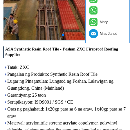
Mary
Miss Janet
ASA Synthetic Resin Roof Tile - Foshan ZXC Fireproof Roofing
Supplier
Tatak: ZXC
Pangalan ng Produkto: Synthetic Resin Roof Tile
Lugar ng Pinagmulan: Lungsod ng Foshan, Lalawigan ng
Guangdong, China (Mainland)
Garantiyang: 25 taon
Sertipikasyon: ISO9001 / SGS / CE
Oras ng paghahatid: 1x20gp para sa 6 na araw, 1x40gp para sa 7
araw
Materyal: acrylonitrile styrene acrylate copolymer, polyvinyl
chloride, calcium powder, iba pang mga kemikal na materyales