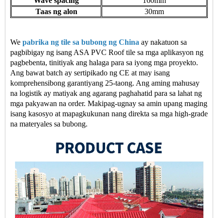
Wave spacing
160mm
Taas ng alon
30mm
We
pabrika ng tile sa bubong ng China
ay nakatuon sa
pagbibigay ng isang ASA PVC Roof tile sa mga aplikasyon ng
pagbebenta, tinitiyak ang halaga para sa iyong mga proyekto.
Ang bawat batch ay sertipikado ng CE at may isang
komprehensibong garantiyang 25-taong. Ang aming mahusay
na logistik ay matiyak ang agarang paghahatid para sa lahat ng
mga pakyawan na order. Makipag-ugnay sa amin upang maging
isang kasosyo at mapagkukunan nang direkta sa mga high-grade
na materyales sa bubong.