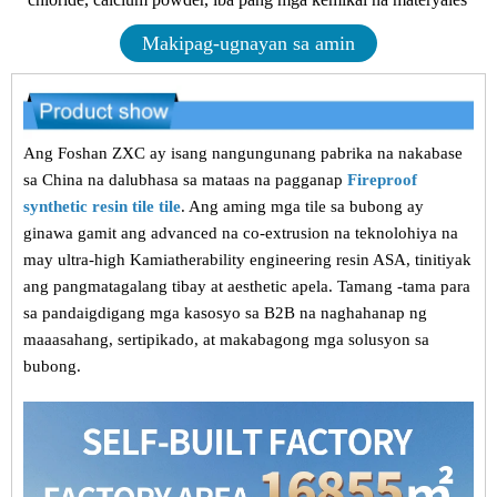
Makipag-ugnayan sa amin
Ang Foshan ZXC ay isang nangungunang pabrika na nakabase
sa China na dalubhasa sa mataas na pagganap
Fireproof
synthetic resin tile tile
. Ang aming mga tile sa bubong ay
ginawa gamit ang advanced na co-extrusion na teknolohiya na
may ultra-high Kamiatherability engineering resin ASA, tinitiyak
ang pangmatagalang tibay at aesthetic apela. Tamang -tama para
sa pandaigdigang mga kasosyo sa B2B na naghahanap ng
maaasahang, sertipikado, at makabagong mga solusyon sa
bubong.