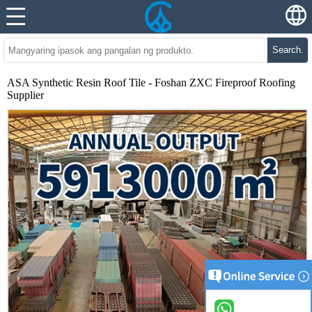
Search.
ASA Synthetic Resin Roof Tile - Foshan ZXC Fireproof Roofing
Supplier