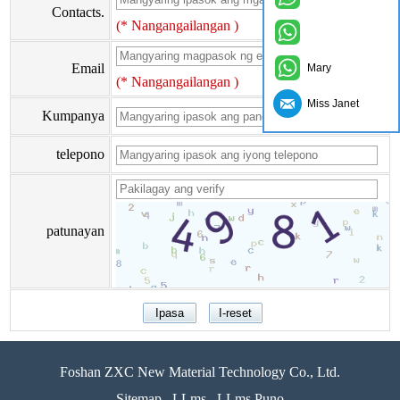
Contacts.
(* Nangangailangan )
Email
Mary
(* Nangangailangan )
Miss Janet
Kumpanya
telepono
patunayan
Foshan ZXC New Material Technology Co., Ltd.
Sitemap
LLms
LLms Puno