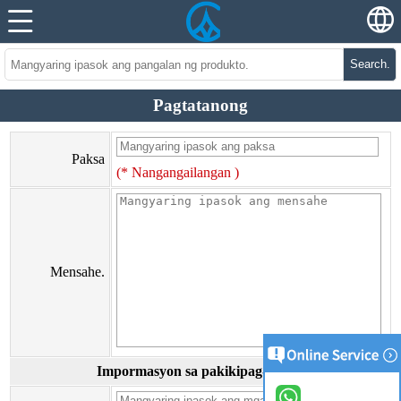
Search.
Pagtatanong
Paksa
(* Nangangailangan )
Mensahe.
Impormasyon sa pakikipag-ugnay