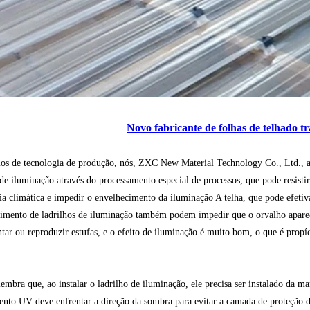
Novo fabricante de folhas de telhado t
s de tecnologia de produção, nós, ZXC New Material Technology Co., Ltd., a
 de iluminação através do processamento especial de processos, que pode resistir 
cia climática e impedir o envelhecimento da iluminação A telha, que pode efeti
imento de ladrilhos de iluminação também podem impedir que o orvalho apare
ntar ou reproduzir estufas, e o efeito de iluminação é muito bom, o que é propí
mbra que, ao instalar o ladrilho de iluminação, ele precisa ser instalado da m
ento UV deve enfrentar a direção da sombra para evitar a camada de proteção d