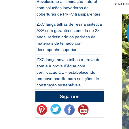
Revolucione a iluminação natural
caso con
com soluções inovadoras de
Fábrica profissional de
coberturas de PRFV transparentes
telhas de resina
sintética de PVC ASA
ZXC lança telhas de resina sintética
para exportação
ASA com garantia estendida de 25
Fabricante de telha de
anos, redefinindo os padrões de
telhado de PVC de
materiais de telhado com
telha de resina ASA
desempenho superior
personalizada na
Fabricante durável de
China
ZXC lança novas telhas à prova de
telhas de resina
som e à prova d’água com
sintética ASA
certificação CE – estabelecendo
um novo padrão para soluções de
Folha de telhado de
construção sustentáveis
resina sintética da
Redefinindo a durabilidade do
Siga-nos
China à venda
telhado: telhas de PVC/ASA com
garantia de 30 anos
Fabricante de telha
Telhas de plástico reforçadas com
plástica de PVC ASA
fibra de vidro ZXC: solução durável