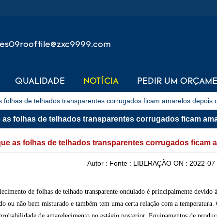
les09rooftile@zxc9999.com
QUALIDADE
NOTÍCIA
PEDIR UM ORÇAM
s folhas de telhados transparentes corrugados ficam amarelos depois d
 as folhas de telhados transparentes corrugados ficam ama
ue as folhas de telhados transparentes corrugados ficam a
Autor :
Fonte :
LIBERAÇÃO ON :
2022-07-
ecimento de folhas de telhado transparente ondulado é principalmente devido à 
do ou não bem misturado e também tem uma certa relação com a temperatura. 
probabilidade de amarelecimento no estágio posterior. Equipamentos de produçã