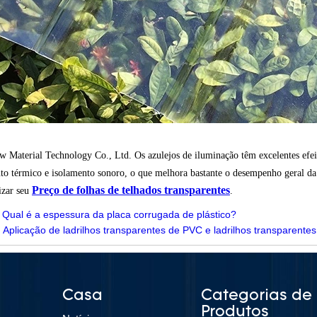
Material Technology Co., Ltd. Os azulejos de iluminação têm excelentes efeito
to térmico e isolamento sonoro, o que melhora bastante o desempenho geral da
Preço de folhas de telhados transparentes
izar seu
.
:
Qual é a espessura da placa corrugada de plástico?
:
Aplicação de ladrilhos transparentes de PVC e ladrilhos transparente
Casa
Categorias de
Produtos