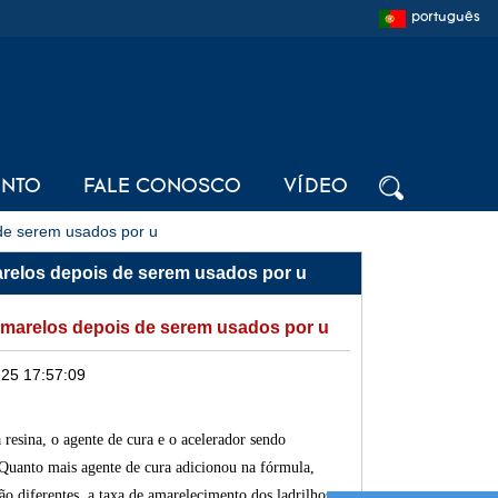
português
ENTO
FALE CONOSCO
VÍDEO
e serem usados ​​por u
relos depois de serem usados ​​por u
marelos depois de serem usados ​​por u
25 17:57:09
resina, o agente de cura e o acelerador sendo
Quanto mais agente de cura adicionou na fórmula,
o diferentes, a taxa de amarelecimento dos ladrilhos