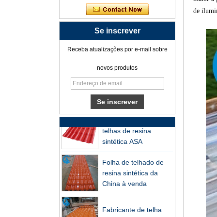
sintética PVC ASA
de ilumi
Fábrica profissional de
Se inscrever
telhas de resina
sintética de PVC ASA
Receba atualizações por e-mail sobre
para exportação
novos produtos
Fabricante de telha de
telhado de PVC de
telha de resina ASA
personalizada na
Fabricante durável de
China
telhas de resina
sintética ASA
Folha de telhado de
resina sintética da
China à venda
Fabricante de telha
plástica de PVC ASA