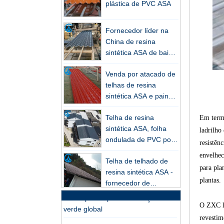
Fornecedor líder na
China de resina
Nova cobertura da série FRP:
sintética ASA de baixo
resistência superior e luz natural
preço e telhas
Painéis Skylight ZXC-FRP: Alta
Venda por atacado de
onduladas de PVC
transmissão de luz, resistência à
telhas de resina
corrosão e longa vida útil -
sintética ASA e painéis
liderando a nova tendência em
corrugados - garantia
construção verde
Telha de resina
de 25 anos,
Em termo
sintética ASA, folha
certificação CE
ZXC lança sistema de calhas de
ondulada de PVC por
ladrilho
PVC de alto desempenho – solução
atacado
resistên
resistente à corrosão, duradoura e
Telha de telhado de
envelhec
econômica para necessidades
resina sintética ASA -
para pla
modernas de drenagem
fornecedor de
plantas.
telhados à prova de
ZXC lança telhas de PVC de alto
Fábrica profissional de
fogo de Foshan ZXC
desempenho para construção
O ZXC le
telhas de resina
verde global
sintética PVC ASA
revestim