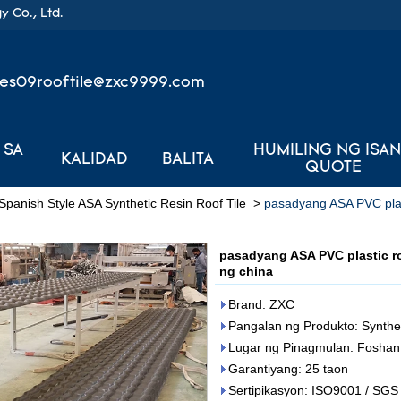
 Co., Ltd.
les09rooftile@zxc9999.com
 SA
HUMILING NG ISA
KALIDAD
BALITA
QUOTE
Spanish Style ASA Synthetic Resin Roof Tile
>
pasadyang ASA PVC plast
pasadyang ASA PVC plastic ro
ng china
Brand: ZXC
Pangalan ng Produkto: Synthet
Lugar ng Pinagmulan: Foshan 
Garantiyang: 25 taon
Sertipikasyon: ISO9001 / SGS