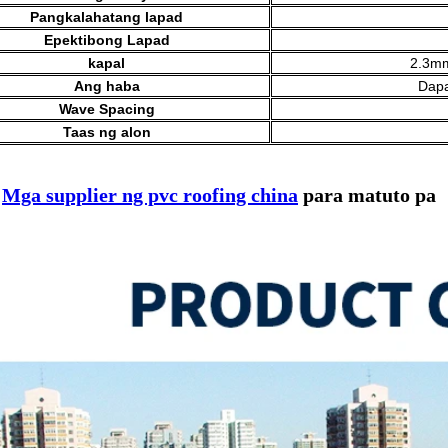
Pangkalahatang lapad
Epektibong Lapad
kapal
2.3mm
Ang haba
Dapa
Wave Spacing
Taas ng alon
k
Mga supplier ng pvc roofing china
para matuto pa