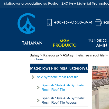
Maligayang pagdating sa Foshan ZXC New Material Technology
+86-137-0308-3974
sa
MGA
TUNGKOL
TAHANAN
PRODUKTO
AMIN
Bahay
>
Kategorya
>
ASA synthetic resin roof tile
>
ng china
Mag-browse ng Mga Kategorya
ASA synthetic resin roof tile
Spanish Style ASA Synthetic
Resin Roof Tile
Spanish Style ASA Synthetic
Resin Roof Tile Access