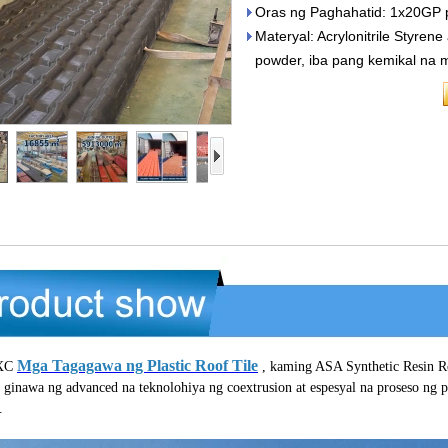
Oras ng Paghahatid: 1x20GP 
Materyal: Acrylonitrile Styrene
powder, iba pang kemikal na 
Mga Tagagawa ng Plastic Roof Tile
ZXC
, kaming ASA Synthetic Resin Ro
 ginawa ng advanced na teknolohiya ng coextrusion at espesyal na proseso ng 
.