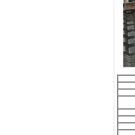
Transparent na FRP Roofing
Solutions
Inilunsad ng ZXC ang 25-Year
Extended Warranty ASA Synthetic
Resin Roofing Sheet, Muling
Pagtukoy sa Mga Pamantayan ng
Materyal sa Bubong na may
Superior na Pagganap
Inilunsad ng ZXC ang Bagong CE-
Certified Soundproof at Waterproof
Roofing Sheet – Pagtatakda ng
Bagong Pamantayan para sa
Sustainable Building Solutions
Muling Pagtukoy sa Katatagan ng
Bubong: PVC/ASA Roofing Sheet
na may 30-Taong Warranty
ZXC Fiberglass Reinforced Plastic
Roofing Tile: Matibay, Light-