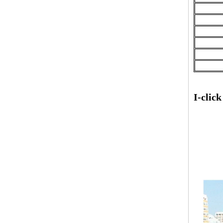
Transmitting Solution para sa
Modernong Green Buildings
Ang ZXC Transparent FRP/PVC
Corrugated Roofing Sheet ay Sikat
sa Southeast Asia at Middle East
Markets
I-clic