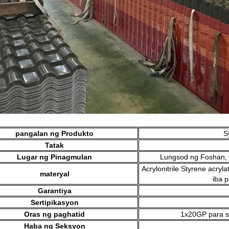
pangalan ng Produkto
S
Tatak
Lugar ng Pinagmulan
Lungsod ng Foshan, 
Acrylonitrile Styrene acryl
materyal
iba 
Garantiya
Sertipikasyon
Oras ng paghatid
1x20GP para s
Haba ng Seksyon