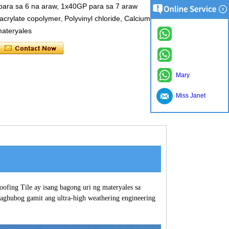
para sa 6 na araw, 1x40GP para sa 7 araw
 acrylate copolymer, Polyvinyl chloride, Calcium
materyales
Mary
Miss Janet
ofing Tile ay isang bagong uri ng materyales sa
paghubog gamit ang ultra-high weathering engineering