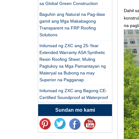
Propesyonal na ASA
sa Global Green Construction
PVC Synthetic Resin
Dahil s
Baguhin ang Natural na Pag-iilaw
Roof Tile Factory para
konstru
gamit ang Mga Makabagong
sa pag -export
na pag
Transparent na FRP Roofing
Na -customize ng
Solutions
China ASA Resin Tile
PVC Roof Tile ASA
Inilunsad ng ZXC ang 25-Year
Tagagawa
Extended Warranty ASA Synthetic
Matibay na tagagawa
Resin Roofing Sheet, Muling
ng ASA Synthetic
Pagtukoy sa Mga Pamantayan ng
Resin Roof Tile
Materyal sa Bubong na may
Superior na Pagganap
Ang China Synthetic
Resin Roofing Sheet
Inilunsad ng ZXC ang Bagong CE-
sa pagbebenta
Certified Soundproof at Waterproof
Roofing Sheet – Pagtatakda ng
Sundan mo kami
Bagong Pamantayan para sa
ASA PVC Plastic Roof
Sustainable Building Solutions
Tile Tagagawa
Muling Pagtukoy sa Katatagan ng
Bubong: PVC/ASA Roofing Sheet
Ang nangungunang