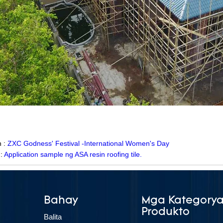
n :
ZXC Godness' Festival -International Women's Day
 :
Application sample ng ASA resin roofing tile.
Bahay
Mga Kategorya
Produkto
Balita