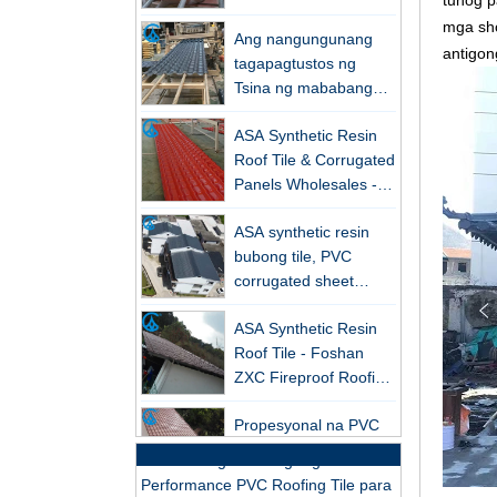
tunog p
Ang nangungunang
mga sho
tagapagtustos ng
antigon
Tsina ng mababang
presyo ASA synthetic
Bagong FRP Series Roofing:
ASA Synthetic Resin
resin at PVC
Superior na Lakas at Likas na
Roof Tile & Corrugated
corrugated tile tile
Liwanag
Panels Wholesales -
ZXC-FRP Skylight Panels: High
25 -Year Warranty, CE
Light Transmission, Corrosion
ASA synthetic resin
Certified
Resistance, at Long Lifespan –
bubong tile, PVC
Nangunguna sa Bagong Trend sa
corrugated sheet
Green Building
wholesales
ASA Synthetic Resin
Inilunsad ng ZXC ang High-
Roof Tile - Foshan
Performance PVC Gutter System –
ZXC Fireproof Roofing
Corrosion-Resistant, Long-lasting,
Supplier
at Cost-Effective Solution para sa
Propesyonal na PVC
Modern Drainage Needs
ASA Synthetic Resin
Roof Tile Factory
Inilunsad ng ZXC ang High-
Performance PVC Roofing Tile para