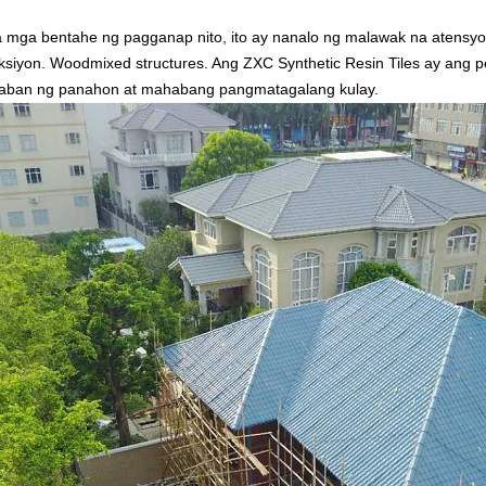
a mga bentahe ng pagganap nito, ito ay nanalo ng malawak na atensyon
ksiyon. Woodmixed structures. Ang ZXC Synthetic Resin Tiles ay ang p
laban ng panahon at mahabang pangmatagalang kulay.