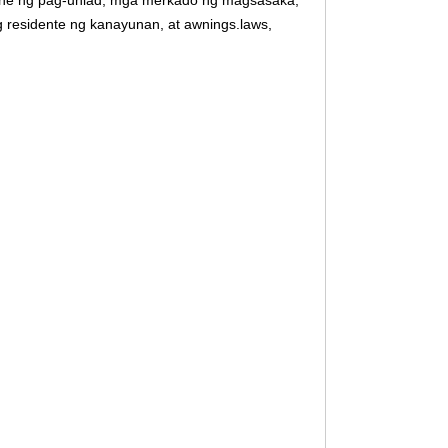
zone ng pag-unlad, mga merkado ng magsasaka,
g residente ng kanayunan, at awnings.laws,