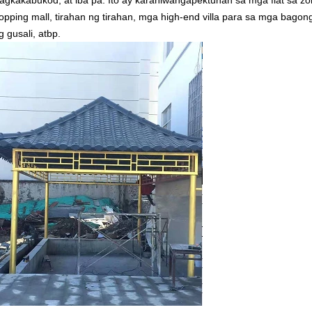
agkakabukod, at iba pa. Ito ay karaniwangapektuhan sa mga flat sa 
pping mall, tirahan ng tirahan, mga high-end villa para sa mga bagon
g gusali, atbp.