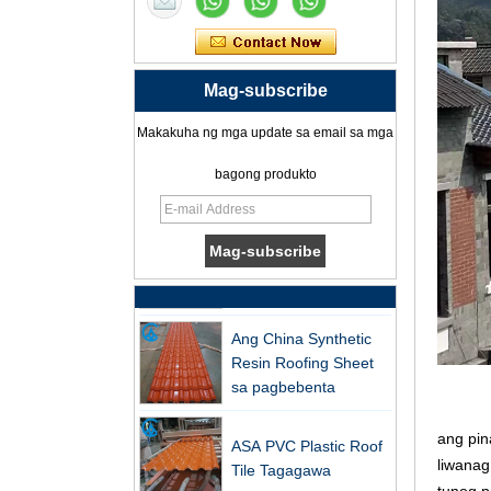
Propesyonal na ASA
PVC Synthetic Resin
Roof Tile Factory para
Mag-subscribe
sa pag -export
Na -customize ng
Makakuha ng mga update sa email sa mga
China ASA Resin Tile
bagong produkto
PVC Roof Tile ASA
Tagagawa
Matibay na tagagawa
ng ASA Synthetic
Resin Roof Tile
Ang China Synthetic
Resin Roofing Sheet
sa pagbebenta
ASA PVC Plastic Roof
ang pin
Tile Tagagawa
liwanag