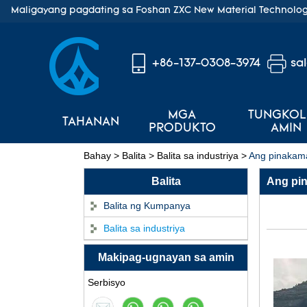
Maligayang pagdating sa Foshan ZXC New Material Technology
+86-137-0308-3974
sa
MGA
TUNGKOL
TAHANAN
PRODUKTO
AMIN
Bahay
>
Balita
>
Balita sa industriya
>
Ang pinakamah
Balita
Ang pin
Balita ng Kumpanya
ASA Synthetic Resin
Roof Tile - Foshan
Balita sa industriya
ZXC Fireproof Roofing
Supplier
Makipag-ugnayan sa amin
Propesyonal na PVC
Serbisyo
ASA Synthetic Resin
Roof Tile Factory