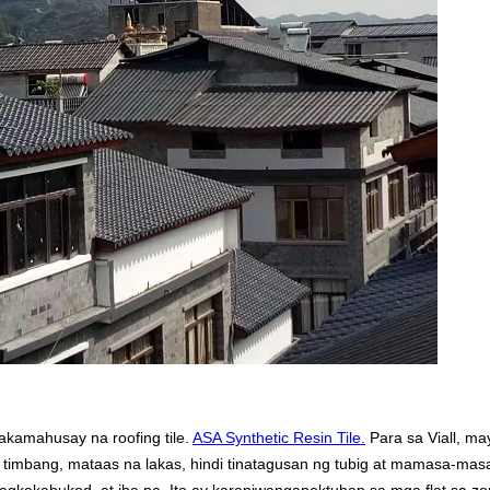
akamahusay na roofing tile.
ASA Synthetic Resin Tile.
Para sa Viall, m
 timbang, mataas na lakas, hindi tinatagusan ng tubig at mamasa-masa 