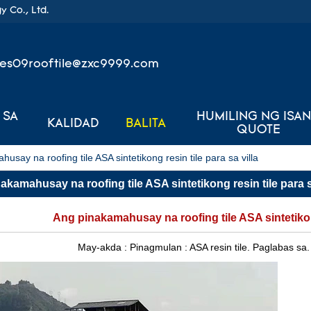
 Co., Ltd.
les09rooftile@zxc9999.com
 SA
HUMILING NG ISA
KALIDAD
BALITA
QUOTE
usay na roofing tile ASA sintetikong resin tile para sa villa
akamahusay na roofing tile ASA sintetikong resin tile para s
Ang pinakamahusay na roofing tile ASA sintetikong
May-akda :
Pinagmulan :
ASA resin tile.
Paglabas sa.