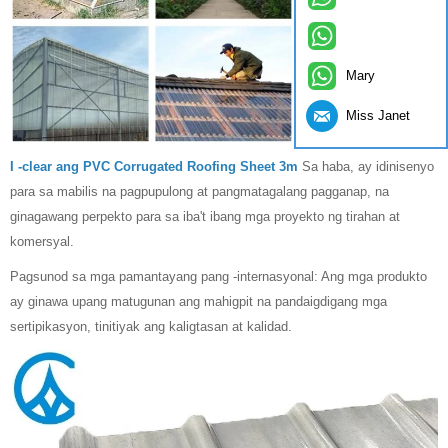
Mary
Miss Janet
I -clear ang PVC Corrugated Roofing Sheet 3m
Sa haba, ay idinisenyo
para sa mabilis na pagpupulong at pangmatagalang pagganap, na
ginagawang perpekto para sa iba't ibang mga proyekto ng tirahan at
komersyal.
Pagsunod sa mga pamantayang pang -internasyonal: Ang mga produkto
ay ginawa upang matugunan ang mahigpit na pandaigdigang mga
sertipikasyon, tinitiyak ang kaligtasan at kalidad.