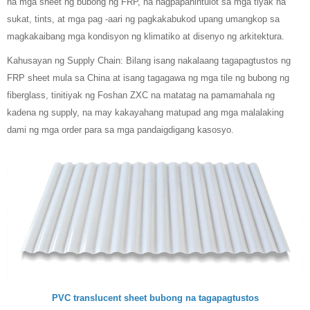
na mga sheet ng bubong ng FRP, na nagpapahintulot sa mga tiyak na
sukat, tints, at mga pag -aari ng pagkakabukod upang umangkop sa
magkakaibang mga kondisyon ng klimatiko at disenyo ng arkitektura.
Kahusayan ng Supply Chain: Bilang isang nakalaang tagapagtustos ng
FRP sheet mula sa China at isang tagagawa ng mga tile ng bubong ng
fiberglass, tinitiyak ng Foshan ZXC na matatag na pamamahala ng
kadena ng supply, na may kakayahang matupad ang mga malalaking
dami ng mga order para sa mga pandaigdigang kasosyo.
PVC translucent sheet bubong na tagapagtustos