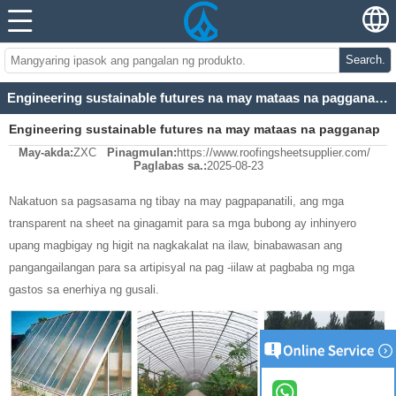
Search.
Engineering sustainable futures na may mataas na pagganap na translucent na mga solusyon sa bubong
Engineering sustainable futures na may mataas na pagganap
May-akda:
ZXC
Pinagmulan:
https://www.roofingsheetsupplier.com/
na translucent na mga solusyon sa bubong
Paglabas sa.:
2025-08-23
Nakatuon sa pagsasama ng tibay na may pagpapanatili, ang mga
transparent na sheet na ginagamit para sa mga bubong ay inhinyero
upang magbigay ng higit na nagkakalat na ilaw, binabawasan ang
pangangailangan para sa artipisyal na pag -iilaw at pagbaba ng mga
gastos sa enerhiya ng gusali.