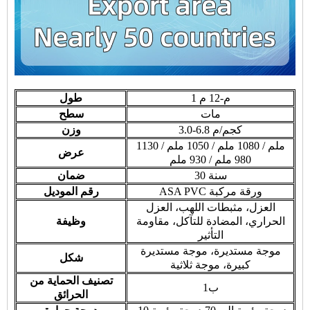
1 م-12 م
طول
مات
سطح
3.0-6.8 كجم/م
وزن
1130 ملم / 1080 ملم / 1050 ملم /
عرض
980 ملم / 930 ملم
30 سنة
ضمان
ASA PVC ورقة مركبة
رقم الموديل
العزل، مثبطات اللهب، العزل
الحراري، المضادة للتآكل، مقاومة
وظيفة
التأثير
موجة مستديرة، موجة مستديرة
شكل
كبيرة، موجة ثلاثية
تصنيف الحماية من
ب1
الحرائق