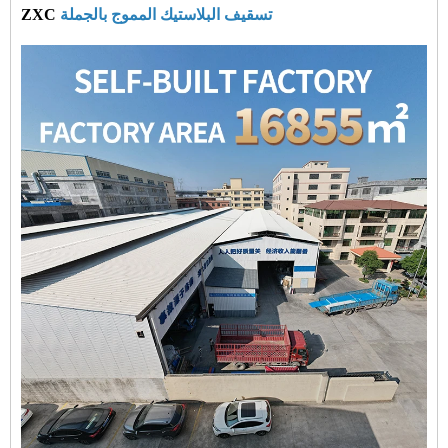
تسقيف البلاستيك المموج بالجملة
ZXC