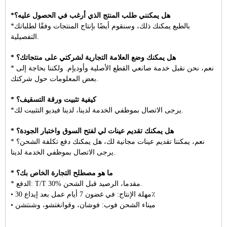
*هل يمكنني طلب المنتج الذي أرغب في الحصول عليه؟
*بالطبع يمكنك ذلك، وسنقوم أيضًا بإنتاج المنتجات وفقًا لطلباتك
التفصيلية.
* هل يمكنك وضع العلامة التجارية لشركتي على منتجاتك؟
* نعم، نحن نقبل خدمة صانعي القطع الأصلية وأوديإم. ولكننا بحاجة إلى
بعض المعلومات حول شركتك.
* كيفية تثبيت ورقة التسقيف؟
*يرجى الاتصال بموظفي الخدمة لدينا، لدينا فيديو التثبيت لك.
* هل يمكنك تقديم عينات لي لفتح السوق واختبار الجودة؟
* نعم، يمكننا تقديم عينات مجانية لك، هل يمكنك دفع تكلفة الشحن؟
يرجى الاتصال بموظفي الخدمة لدينا.
* ما هو مصطلح التجارة الخاص بك؟
* الدفع: T/T 30% مقدما، الرصيد قبل الشحن.
• مهلة الإنتاج: في غضون 7 أيام عمل بعد إيداع 30٪
• ميناء الشحن فوب: فوشان، وقوانغتشو، وشنتشن