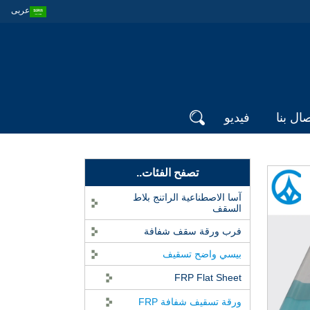
عربى
صال بنا
فيديو
تصفح الفئات..
آسا الاصطناعية الراتنج بلاط
السقف
فرب ورقة سقف شفافة
بيسي واضح تسقيف
FRP Flat Sheet
ورقة تسقيف شفافة FRP