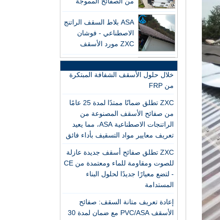
ASA بلاط السقف الراتنج
وفعال من حيث التكلفة لاحتياجات
الاصطناعي - فوشان
الصرف الحديثة
ZXC مورد الأسقف
شركة ZXC تطلق بلاط السقف PVC
المقاومة للحريق
عالي الأداء للبناء الأخضر العالمي
مصنع بلاط السقف من
الراتينج الاصطناعي PVC
أحدث ثورة في الإضاءة الطبيعية من
ASA المحترف
خلال حلول الأسقف الشفافة المبتكرة
من FRP
مصنع بلاط السقف
الراتينج الاصطناعي ASA
ZXC تطلق ضمانًا ممتدًا لمدة 25 عامًا
PVC الاحترافي للتصدير
من صفائح الأسقف المصنوعة من
الراتنجات الاصطناعية ASA، مما يعيد
الصين تخصيص بلاط
تعريف معايير مواد التسقيف بأداء فائق
الراتنج ASA PVC بلاط
ZXC تطلق صفائح أسقف جديدة عازلة
السقف ASA الصانع
للصوت ومقاومة للماء ومعتمدة من CE
- لتضع معيارًا جديدًا لحلول البناء
الشركة المصنعة لبلاط
المستدامة
السقف من الراتينج
الاصطناعي المتين ASA
إعادة تعريف متانة السقف: صفائح
الأسقف PVC/ASA مع ضمان لمدة 30