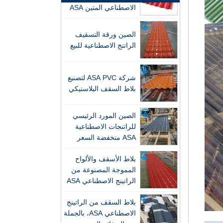
الصين ورقة التسقيف
الراتنج الاصطناعية للبيع
شركة ASA PVC لتصنيع
بلاط السقف البلاستيكي
الصين المورد الرئيسي
للراتنجات الاصطناعية
ASA منخفضة السعر
وبلاط السقف المموج
أسقف سلسلة FRP الجديدة: قوة فائقة
بلاط الأسقف والألواح
PVC
وإضاءة طبيعية
المموجة المصنوعة من
ألواح السقف ZXC-FRP: انتقال الضوء
الراتينج الاصطناعي ASA
العالي، ومقاومة التآكل، والعمر الطويل
بالجملة - ضمان لمدة 25
- تقود الاتجاه الجديد في المباني
بلاط السقف من الراتينج
عامًا، معتمد من CE
الخضراء
الاصطناعي ASA، بالجملة
من الصفائح المموجة
ZXC تطلق نظام مزراب PVC عالي
PVC
الأداء - حل مقاوم للتآكل وطويل الأمد