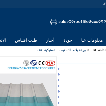
sales09rooftile@zxc99
معلومات عنا
جودة
أخبار
طلب اقتباس
الات
فة FRP
>
ورقة بلاط التسقيف البلاستيكية ZXC