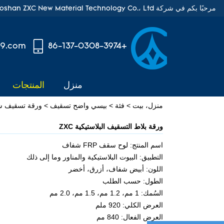
مرحبًا بكم في شركة Foshan ZXC New Material Technology Co.، Ltd.
99.com
+86-137-0308-3974
منزل
المنتجات
منزل، بيت
>
فئة
>
بيسي واضح تسقيف
>
ورقة تسقيف شفا
ورقة بلاط التسقيف البلاستيكية ZXC
اسم المنتج: لوح سقف FRP شفاف
التطبيق: البيوت البلاستيكية والمناور وما إلى ذلك
اللون: أبيض شفاف، أزرق، أخضر
الطول: حسب الطلب
السُمك: 1 مم، 1.2 مم، 1.5 مم، 2.0 مم
العرض الكلي: 920 ملم
العرض الفعال: 840 مم