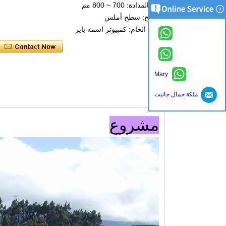
تباعد المدادة: 700 ~ 800 مم
السطح: سطح أملس
المواد الخام: كمبيوتر اسمه باير
Mary
ملكة جمال جانيت
اتصل الآن
مشروع