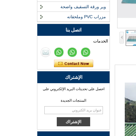
وير ورقة التسقيف واضحة
ASA بلاط السقف الراتنج
مزراب PVC وملحقاته
الاصطناعي - فوشان
ZXC مورد الأسقف
اتصل بنا
المقاومة للحريق
مصنع بلاط السقف من
الخدمات
الراتينج الاصطناعي PVC
ASA المحترف
مصنع بلاط السقف
الراتينج الاصطناعي ASA
PVC الاحترافي للتصدير
الإشتراك
احصل على تحديثات البريد الإلكتروني على
الصين تخصيص بلاط
الراتنج ASA PVC بلاط
المنتجات الجديدة
السقف ASA الصانع
الشركة المصنعة لبلاط
السقف من الراتينج
الاصطناعي المتين ASA