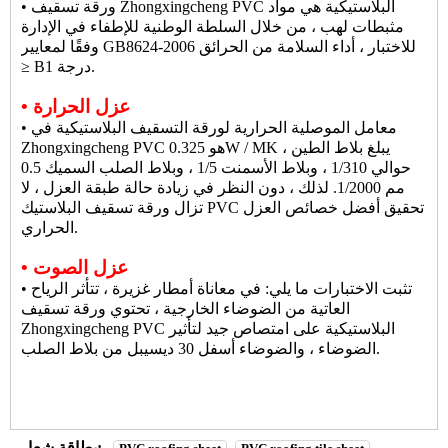
• ورقة تسقيف Zhongxingcheng PVC البلاستيكية هي مواد
مثبطات لهب ، من خلال السلطة الوطنية للإطفاء في الإدارة
وفقًا لمعايير GB8624-2006 للاختبار ، أداء السلامة من الحرائق
≥ B1 درجة.
• عزل الحرارة
• معامل الموصلية الحرارية لورقة التسقيف البلاستيكية في
Zhongxingcheng PVC هو 0.325W / MK ، يبلغ بلاط الطين
حوالي 1/310 ، وبلاط الأسمنت 1/5 ، وبلاط الصلب السميك 0.5
مم 1/2000. لذلك ، دون النظر في زيادة حالة طبقة العزل ، لا
تزال ورقة تسقيف البلاستيك PVC تحقيق أفضل خصائص العزل
الحراري.
• عزل الصوت
• تثبت الاختبارات ما يلي: في معاناة أمطار غزيرة ، تتأثر الرياح
العاتية من الضوضاء الخارجية ، تحتوي ورقة تسقيف
Zhongxingcheng PVC البلاستيكية على امتصاص جيد لتأثير
الضوضاء ، والضوضاء أسفل 30 ديسيبل من بلاط الصلب.
بطاقة شعار: