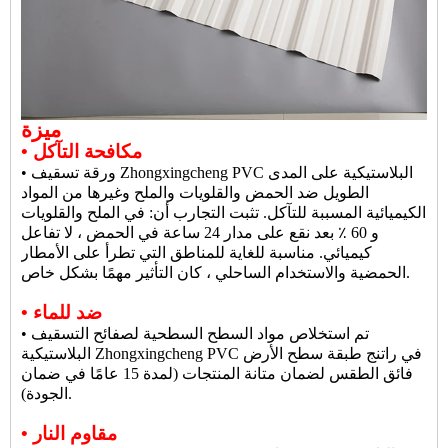
ميزة
• مكافحة التآكل
• ورقة تسقيف Zhongxingcheng PVC البلاستيكية على المدى
الطويل ضد الحمض والقلويات والملح وغيرها من المواد
الكيميائية المسببة للتآكل. تثبت التجارب أن: في الملح والقلويات
و 60 ٪ بعد نقع على مدار 24 ساعة في الحمض ، لا تفاعل
كيميائي. مناسبة للغاية للمناطق التي تطرأ على الأمطار
الحمضية والاستخدام الساحلي ، كان التأثير مهمًا بشكل خاص.
• ضد للماء
• تم استخلاص مواد السطح السطحية لصفائح التسقيف
البلاستيكية Zhongxingcheng PVC في راتنج طبقة سطح الأرض
فائق الطقس لضمان متانة المنتجات (لمدة 15 عامًا في ضمان
الجودة).
• مقاوم النار