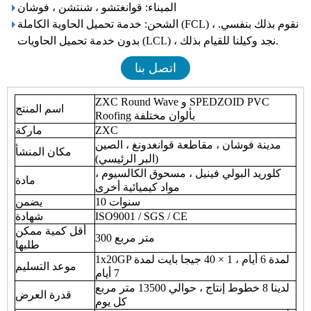
الميناء: قوانغتشو ، شنتشن ، فوشان
الشحن: خدمة تحميل الحاوية الكاملة (FCL) ، نقوم بذلك بنفسي.
بدون خدمة تحميل الحاويات (LCL) ، نجد وكيلنا للقيام بذلك.
اتصل بنا
ZXC Round Wave و SPEDZOID PVC
اسم المنتج
Roofing بألوان مختلفة
ZXC
ماركة
مدينة فوشان ، مقاطعة قوانغدونغ ، الصين
مكان المنشأ
(البر الرئيسي)
كلوريد البولي فينيل ، مسحوق الكالسيوم ،
مادة
مواد كيميائية أخرى
10 سنوات
يضمن
ISO9001 / SGS / CE
شهادة
أقل كمية ممكن
300 متر مربع
طلبها
1x20GP لمدة 6 أيام ، 1 × 40 جيجا بايت لمدة
موعد التسليم
7 أيام
لدينا 8 خطوط إنتاج ، حوالي 13500 متر مربع
قدرة العرض
كل يوم