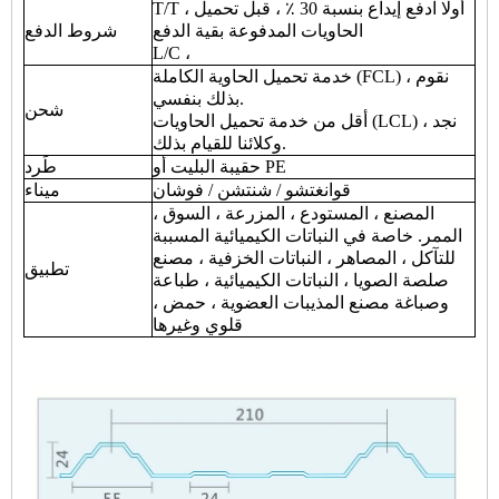
T/T ، أولا ادفع إيداع بنسبة 30 ٪ ، قبل تحميل
الحاويات المدفوعة بقية الدفع
شروط الدفع
L/C ،
خدمة تحميل الحاوية الكاملة (FCL) ، نقوم
بذلك بنفسي.
شحن
أقل من خدمة تحميل الحاويات (LCL) ، نجد
وكلائنا للقيام بذلك.
حقيبة البليت أو PE
طَرد
قوانغتشو / شنتشن / فوشان
ميناء
المصنع ، المستودع ، المزرعة ، السوق ،
الممر. خاصة في النباتات الكيميائية المسببة
للتآكل ، المصاهر ، النباتات الخزفية ، مصنع
تطبيق
صلصة الصويا ، النباتات الكيميائية ، طباعة
وصباغة مصنع المذيبات العضوية ، حمض ،
قلوي وغيرها