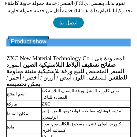
الشحن: خدمة حمولة حاوية كاملة (FCL)، نقوم بذلك بنفسي.
خدمة أقل من خدمة حمولة حاوية (LCL)، نجد وكيلنا للقيام بذلك.
اتصل بنا
ZXC New Material Technology Co.، المحدودة هي
صفائح تسقيف البلاط البلاستيكية الصين
المورد
السعر المنخفض للبيع ورقة بلاستيكية متينة مقاومة
للطقس للسقف. اللون أبيض / أزرق / أخضر / أحمر /
يمكن تخصيصه.
بولي كلوريد الفينيل ورقة السقف البلاستيكية
اسم المنتج
المضادة للتآكل
ZXC
ماركة
مدينة فوشان، مقاطعة قوانغدونغ، الصين (البر
مكان المنشأ
الرئيسي)
كلوريد البولي فينيل، مسحوق الكالسيوم، مواد
مادة
كيميائية أخرى