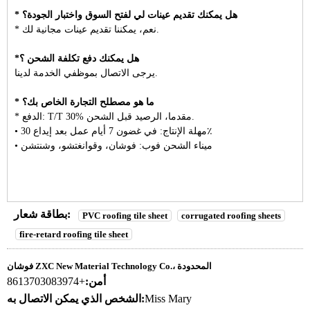
* هل يمكنك تقديم عينات لي لفتح السوق واختبار الجودة؟
* نعم، يمكننا تقديم عينات مجانية لك.
*هل يمكنك دفع تكلفة الشحن ؟
يرجى الاتصال بموظفي الخدمة لدينا.
* ما هو مصطلح التجارة الخاص بك؟
* الدفع: T/T 30% مقدما، الرصيد قبل الشحن.
• مهلة الإنتاج: في غضون 7 أيام عمل بعد إيداع 30٪
• ميناء الشحن فوب: فوشان، وقوانغتشو، وشنتشن
بطاقة شعار:
PVC roofing tile sheet
corrugated roofing sheets
fire-retard roofing tile sheet
فوشان ZXC New Material Technology Co.، المحدودة
أمن:
+8613703083974
Miss Mary
الشخص الذي يمكن الاتصال به: