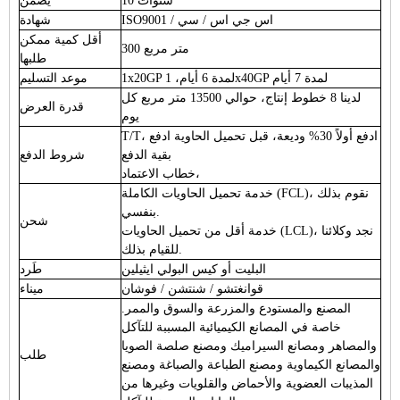
10 سنوات
يضمن
ISO9001 / اس جي اس / سي
شهادة
أقل كمية ممكن
300 متر مربع
طلبها
1x20GP لمدة 6 أيام، 1x40GP لمدة 7 أيام
موعد التسليم
لدينا 8 خطوط إنتاج، حوالي 13500 متر مربع كل
قدرة العرض
يوم
T/T، ادفع أولاً 30% وديعة، قبل تحميل الحاوية ادفع
بقية الدفع
شروط الدفع
خطاب الاعتماد،
خدمة تحميل الحاويات الكاملة (FCL)، نقوم بذلك
بنفسي.
شحن
خدمة أقل من تحميل الحاويات (LCL)، نجد وكلائنا
للقيام بذلك.
البليت أو كيس البولي ايثيلين
طَرد
قوانغتشو / شنتشن / فوشان
ميناء
المصنع والمستودع والمزرعة والسوق والممر.
خاصة في المصانع الكيميائية المسببة للتآكل
والمصاهر ومصانع السيراميك ومصنع صلصة الصويا
طلب
والمصانع الكيماوية ومصنع الطباعة والصباغة ومصنع
المذيبات العضوية والأحماض والقلويات وغيرها من