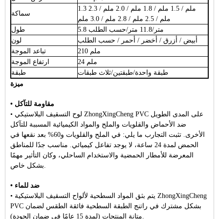
1.3 ملم / 1.5 ملم / 1.8 ملم / 2.0 ملم / 2.3
سماكة
ملم / 2.5 ملم / 2.8 ملم / 3.0 ملم
5.8 متر/11.8 متر/حسب الطلب
طول
أبيض / أزرق / أخضر / أحمر / حسب الطلب
لون
210 ملم
تباعد الموجة
24 ملم
ارتفاع الموجة
طبقة واحدة/طبقتين/ثلاث طبقات
طبقة
ميزة
• مقاومة للتآكل
• لوح التسقيف البلاستيكي ZhongXingCheng PVC على المدى الطويل
ضد الأحماض والقلويات والملح والمواد الكيميائية المسببة للتآكل
الأخرى. تثبت التجارب ما يلي: في الملح والقلويات و60% بعد نقعها في
الحمض لمدة 24 ساعة، لا يوجد تفاعل كيميائي. مناسب جدًا للمناطق
المعرضة للأمطار الحمضية والاستخدام الساحلي، وكان التأثير مهمًا
بشكل خاص.
• ضد للماء
• يتم بثق المواد السطحية لألواح التسقيف البلاستيكية ZhongXingCheng
PVC بشكل مشترك في راتنج الطبقة السطحية فائقة الطقس لضمان
متانة المنتجات (لمدة 15 عامًا في ضمان الجودة).