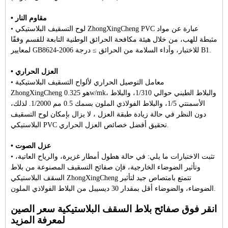
• مقاوم النار
• لوح التسقيف البلاستيكي ZhongXingCheng PVC عبارة عن مواد
مثبطة للهب، من خلال هيئة مكافحة الحرائق الوطنية التابعة للقسم وفقًا
لمعايير GB8624-2006 للاختبار، وأداء السلامة من الحرائق ≥ درجة B1.
• العزل الحراري
• معامل التوصيل الحراري لألواح التسقيف البلاستيكية
ZhongXingCheng هو 0.325w/mk، والبلاط الطيني حوالي 1/310، والبلاط
الأسمنتي 1/5، والبلاط الفولاذي الملون بسمك 0.5 مم 1/2000. لذلك،
دون النظر في حالة زيادة طبقة العزل ، لا يزال بإمكان لوح التسقيف
البلاستيكي PVC تحقيق أفضل خصائص العزل الحراري.
• عزل الصوت
تثبت الاختبارات ما يلي: في حالة هطول أمطار غزيرة، والرياح العاتية،
•
وتأثير الضوضاء الخارجية، فإن صفائح التسقيف المصنوعة من بلاط
السقف البلاستيكي ZhongXingCheng تتمتع بامتصاص جيد لتأثير
الضوضاء، والضوضاء أقل بمقدار 30 ديسيبل من البلاط الفولاذي الملون.
انقر فوق
صفائح بلاط السقف البلاستيكية سعر الصين
لمعرفة المزيد