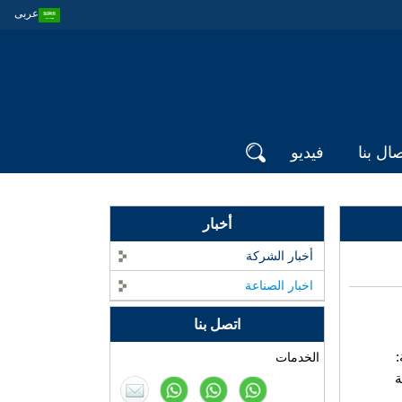
عربى
صال بنا
فيديو
أخبار
أخبار الشركة
اخبار الصناعة
ASA بلاط السقف الراتنج
الاصطناعي - فوشان
اتصل بنا
ZXC مورد الأسقف
المقاومة للحريق
:
الخدمات
مصنع بلاط السقف من
ة
الراتينج الاصطناعي PVC