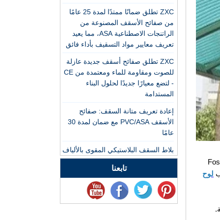
ZXC تطلق ضمانًا ممتدًا لمدة 25 عامًا
مصنع بلاط السقف
من صفائح الأسقف المصنوعة من
الراتينج الاصطناعي ASA
الراتنجات الاصطناعية ASA، مما يعيد
PVC الاحترافي للتصدير
تعريف معايير مواد التسقيف بأداء فائق
الصين تخصيص بلاط
ZXC تطلق صفائح أسقف جديدة عازلة
الراتنج ASA PVC بلاط
للصوت ومقاومة للماء ومعتمدة من CE
السقف ASA الصانع
- لتضع معيارًا جديدًا لحلول البناء
المستدامة
الشركة المصنعة لبلاط
السقف من الراتينج
إعادة تعريف متانة السقف: صفائح
الاصطناعي المتين ASA
الأسقف PVC/ASA مع ضمان لمدة 30
عامًا
الصين ورقة التسقيف
بلاط السقف البلاستيكي المقوى بالألياف
الراتنج الاصطناعية للبيع
الزجاجية ZXC: حل متين لنقل الضوء
Foshan ZXC 
تابعنا
للمباني الخضراء الحديثة
لوح
تحظى صفائح التسقيف المموجة
شركة ASA PVC لتصنيع
الشفافة ZXC FRP / PVC بشعبية كبيرة
بلاط السقف البلاستيكي
في أسواق جنوب شرق آسيا والشرق