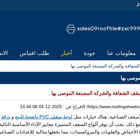
sales09rooftile@zxc99
معلومات عنا
جودة
أخبار
طلب اقتباس
الات
 الشفافة والشركة المصنعة الموصى بها
موصى بها
أسقف الشفافة والشركة المصنعة الموصى بها
https://www.roofingsheetsu
الافراج عن :
2025-12-04 14:46:08
 الأسقف الصناعية، هناك خيارات مثل
لوحة سقف PVC واضحة للبيع
و
ورقة
ذلك، يجب أن توفر ألواح السقف المتميزة معايير الأداء الأساسية التالية
 الأحماض والقلويات والبيروكسيدات، مما يجعلها مثالية للإعدادات الصناعي