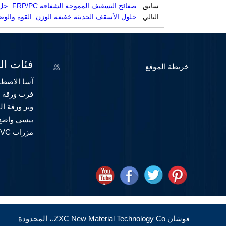
سابق :
صفائح التسقيف المموجة الشفافة FRP/PC: حل ثوري للهندسة المعمارية الحديثة
التالي :
حلول الأسقف الحديثة خفيفة الوزن: القوة والوض
فئات ال
خريطة الموقع
آسا الاصطن
فرب ورقة 
وير ورقة ا
بيسي واضح
مزراب PVC وملحقاته
فوشان ZXC New Material Technology Co.، المحدودة