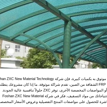
بالنسبة للمشترين الدوليين الذين يبحثون عن توريد موثوق به بكميات كبيرة، فإن شركة New Material Technology
 المخصصة الأخرى، توفر ZXC حلولاً تنافسية عالية الجودة.
للحصول على شريك بيع بالجملة موثوق به لتلبية احتياجاتك من مواد التسقيف، فكر في شركة Foshan ZXC New Material