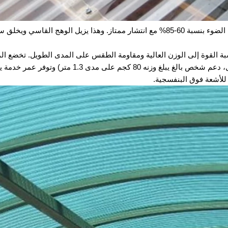
نقل وتوزيع فائق للضوء: توفر اللوحات المثالية نقل الضوء بنسبة 60-85% مع انتشار ممتاز. وهذا يزيل الوهج القاسي 
نسبة القوة إلى الوزن العالية ومقاومة الطقس على المدى الطويل. تخضع ال
الموثوقة لاختبارات حمل صارمة (على سبيل المثال، دعم شخص بالغ يبلغ وزنه 80 كجم على مدى 1.3 متر)