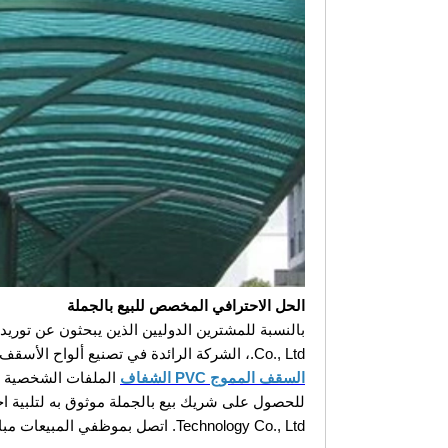
الحل الاحترافي المخصص للبيع بالجملة
Co., Ltd.، الشركة الرائدة في تصنيع ألواح الأسقف FRP الشفافة من الصين، تقدم شراكة موثوقة. ما إذا كان مشروعك يتطلب
السقف المموج PVC الشفاف
الملفات الشخصية أو المواصفات
Technology Co., Ltd. اتصل بموظفي المبيعات مباشرة للحصول على مواصفات المنتج التفصيلية وعروض الأسعار المخصصة.