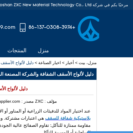
مرحبًا بكم في شركة Foshan ZXC New Material Technology Co.، Ltd.
99.com
+86-137-0308-3974
منزل
المنتجات
منزل، بيت
>
أخبار
>
اخبار الصناعة
>
دليل لألواح الأسقف
دليل لألواح الأسقف الشفافة والشركة المصنعة ال
دليل لألواح ال
مؤلف :
ZXC
مصدر :
pplier.com/
عند اختيار المواد للدفيئات الزراعية أو المناور أو
بلاستيكية شفافة للسقف
هي اعتبارات مشتركة. ومع 
مقاومة ممتازة للتآكل: تقاوم الصفائح عالية الجودة
الساحلية أو المسببة للتآكل.