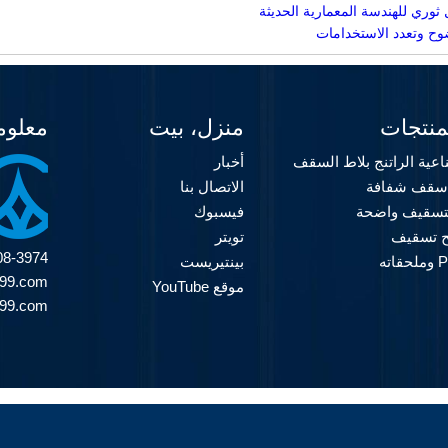
وح وتعدد الاستخدامات
منتجات
منزل، بيت
معلوم
اعية الراتنج بلاط السقف
أخبار
سقف شفافة
الاتصال بنا
لتسقيف واضحة
فيسبوك
 تسقيف
تويتر
08-3974
بينتيريست
999.com
موقع YouTube
999.com