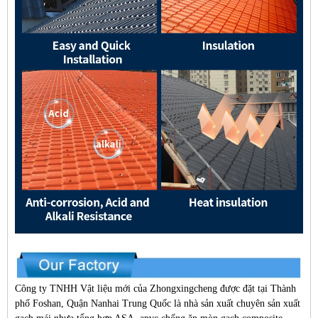
Công ty TNHH Vật liệu mới của Zhongxingcheng được đặt tại Thành
phố Foshan, Quận Nanhai Trung Quốc là nhà sản xuất chuyên sản xuất