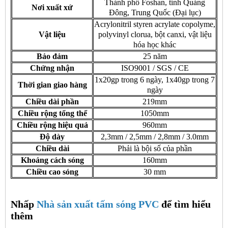
Thành phố Foshan, tỉnh Quảng
Nơi xuất xứ
Đông, Trung Quốc (Đại lục)
Acrylonitril styren acrylate copolyme,
Vật liệu
polyvinyl clorua, bột canxi, vật liệu
hóa học khác
Bảo đảm
25 năm
Chứng nhận
ISO9001 / SGS / CE
1x20gp trong 6 ngày, 1x40gp trong 7
Thời gian giao hàng
ngày
Chiều dài phần
219mm
Chiều rộng tổng thể
1050mm
Chiều rộng hiệu quả
960mm
Độ dày
2,3mm / 2,5mm / 2,8mm / 3.0mm
Chiều dài
Phải là bội số của phần
Khoảng cách sóng
160mm
Chiều cao sóng
30 mm
Nhấp
Nhà sản xuất tấm sóng PVC
để tìm hiểu
thêm