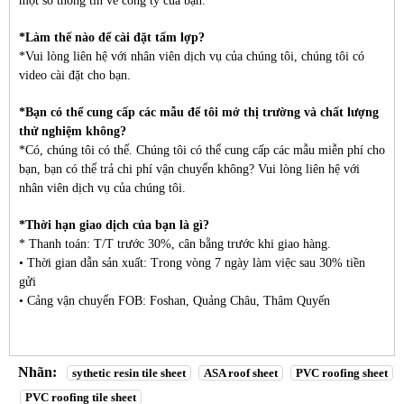
một số thông tin về công ty của bạn.
*Làm thế nào để cài đặt tấm lợp?
*Vui lòng liên hệ với nhân viên dịch vụ của chúng tôi, chúng tôi có
video cài đặt cho bạn.
*Bạn có thể cung cấp các mẫu để tôi mở thị trường và chất lượng
thử nghiệm không?
*Có, chúng tôi có thể. Chúng tôi có thể cung cấp các mẫu miễn phí cho
bạn, bạn có thể trả chi phí vận chuyển không? Vui lòng liên hệ với
nhân viên dịch vụ của chúng tôi.
*Thời hạn giao dịch của bạn là gì?
* Thanh toán: T/T trước 30%, cân bằng trước khi giao hàng.
• Thời gian dẫn sản xuất: Trong vòng 7 ngày làm việc sau 30% tiền
gửi
• Cảng vận chuyển FOB: Foshan, Quảng Châu, Thâm Quyến
Nhãn:
sythetic resin tile sheet
ASA roof sheet
PVC roofing sheet
PVC roofing tile sheet