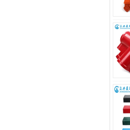
Ngói lợp nhựa gia cố sợi thủy tinh
ZXC: Giải pháp bền bỉ, truyền ánh
sáng cho công trình xanh hiện đại
Tấm lợp tôn FRP/PVC trong suốt
ZXC được ưa chuộng ở thị trường
Đông Nam Á và Trung Đông