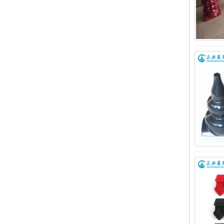
cho nhu cầu thoát nước hiện đại
ZXC ra mắt ngói lợp PVC hiệu suất
cao cho công trình xanh toàn cầu
Cách mạng hóa hệ thống chiếu
sáng tự nhiên với các giải pháp lợp
mái FRP trong suốt sáng tạo
ZXC ra mắt tấm lợp nhựa tổng hợp
ASA bảo hành mở rộng 25 năm,
xác định lại tiêu chuẩn vật liệu lợp
với hiệu suất vượt trội
ZXC ra mắt tấm lợp cách âm và
chống nước mới được chứng nhận
CE – Thiết lập tiêu chuẩn mới cho
các giải pháp xây dựng bền vững
Xác định lại độ bền của mái nhà:
Tấm lợp PVC/ASA bảo hành 30
năm