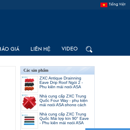
Tiếng Việt
VIDEO
BÁO GIÁ
LIÊN HỆ
Các sản phẩm
ZXC Antique Drainning
Eave Drip Roof Ngói 2 -
Phụ kiện mái ngói ASA
phong cách Tây Ban Nha
Nhà cung cấp ZXC Trung
Quốc Four Way - phụ kiện
mái ngói ASA phong cách
Tây Ban Nha
Nhà cung cấp ZXC Trung
Quốc Mái lợp kín 90° Eave
- Phụ kiện mái ngói ASA
phong cách Tây Ban Nha