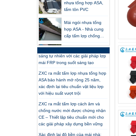
ZXC ra mắt hệ thống máng xối PVC
tấm tôn PVC
hiệu suất cao – Giải pháp chống ăn
mòn, bền lâu và tiết kiệm chi phí
Mái ngói nhựa tổng
cho nhu cầu thoát nước hiện đại
hợp ASA - Nhà cung
cấp tấm lợp chống
ZXC ra mắt ngói lợp PVC hiệu suất
cháy ZXC Phật Sơn
cao cho công trình xanh toàn cầu
Nhà máy lợp ngói
Cách mạng hóa hệ thống chiếu
nhựa tổng hợp PVC
sáng tự nhiên với các giải pháp lợp
ASA chuyên nghiệp
mái FRP trong suốt sáng tạo
Nhà máy sản xuất ngói
ZXC ra mắt tấm lợp nhựa tổng hợp
nhựa tổng hợp ASA
ASA bảo hành mở rộng 25 năm,
PVC chuyên nghiệp
xác định lại tiêu chuẩn vật liệu lợp
xuất khẩu
với hiệu suất vượt trội
Nhà sản xuất Ngói
nhựa PVC ASA tùy
ZXC ra mắt tấm lợp cách âm và
chỉnh tại Trung Quốc
chống nước mới được chứng nhận
CE – Thiết lập tiêu chuẩn mới cho
Nhà sản xuất ngói
các giải pháp xây dựng bền vững
nhựa tổng hợp ASA
Xác định lại độ bền của mái nhà: