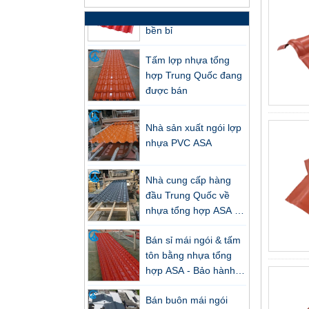
nhựa tổng hợp ASA
bền bỉ
Tấm lợp nhựa tổng
hợp Trung Quốc đang
được bán
Nhà sản xuất ngói lợp
nhựa PVC ASA
Nhà cung cấp hàng
đầu Trung Quốc về
nhựa tổng hợp ASA và
Tấm lợp dòng FRP mới: Độ bền
ngói lợp tôn PVC giá
vượt trội & Ánh sáng tự nhiên
Bán sỉ mái ngói & tấm
thấp
Tấm giếng trời ZXC-FRP: Khả năng
tôn bằng nhựa tổng
truyền ánh sáng cao, chống ăn
hợp ASA - Bảo hành
mòn và tuổi thọ cao – Dẫn đầu xu
25 năm, được chứng
hướng mới trong công trình xanh
Bán buôn mái ngói
nhận CE
nhựa tổng hợp ASA,