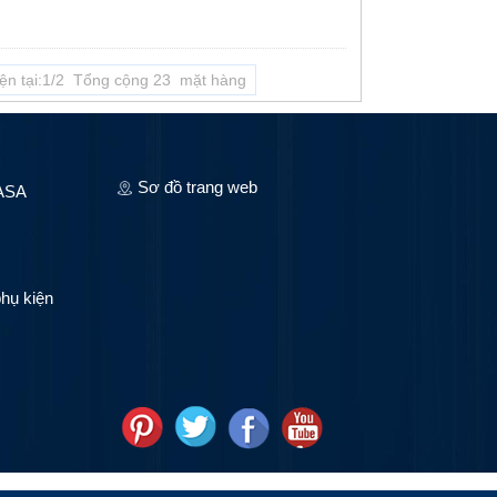
iện tại:1/2 Tổng cộng 23 mặt hàng
Sơ đồ trang web
 ASA
hụ kiện