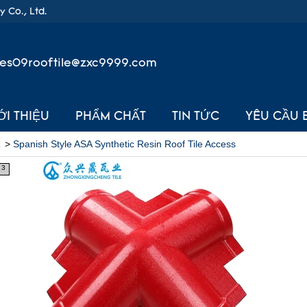
 Co., Ltd.
les09rooftile@zxc9999.com
ỚI THIỆU
PHẨM CHẤT
TIN TỨC
YÊU CẦU 
>
Spanish Style ASA Synthetic Resin Roof Tile Access
3