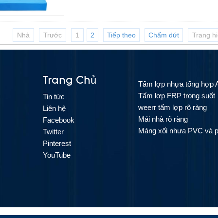
Nhà
Trước
1
2
Tiếp theo
Chấm dứt
Trang h
Trang Chủ
Tấm lợp nhựa tổng hợp
Tấm lợp FRP trong suốt
Tin tức
weerr tấm lợp rõ ràng
Liên hệ
Mái nhà rõ ràng
Facebook
Máng xối nhựa PVC và p
Twitter
Pinterest
YouTube