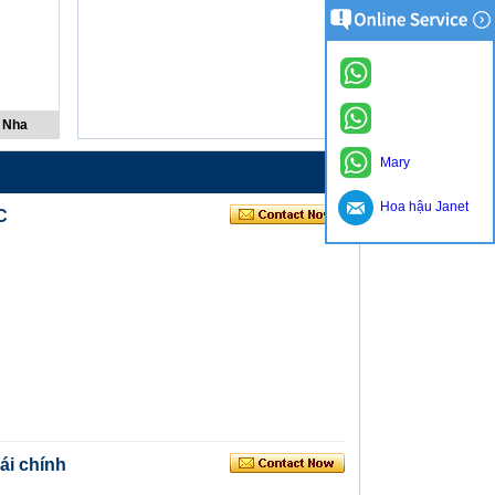
 Nha
Mary
Hoa hậu Janet
C
ái chính