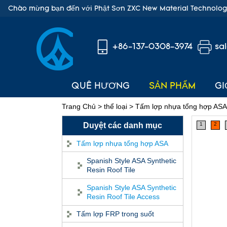
Chào mừng bạn đến với Phật Sơn ZXC New Material Technology
+86-137-0308-3974
sa
QUÊ HƯƠNG
SẢN PHẨM
GI
Trang Chủ
>
thể loại
>
Tấm lợp nhựa tổng hợp ASA
Duyệt các danh mục
1
2
Tấm lợp nhựa tổng hợp ASA
Spanish Style ASA Synthetic
Resin Roof Tile
Spanish Style ASA Synthetic
Resin Roof Tile Access
Tấm lợp FRP trong suốt