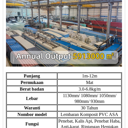
Panjang
1m-12m
Permukaan
Mat
Berat badan
3.0-6.8kg/m
1130mm/ 1080mm/ 1050mm/
Lebar
980mm/ 930mm
Waranti
30 Tahun
Nombor model
Lembaran Komposit PVC ASA
Penebat, Kalis Api, Penebat Haba,
Fungsi
Anti-karat, Rintangan Hentakan