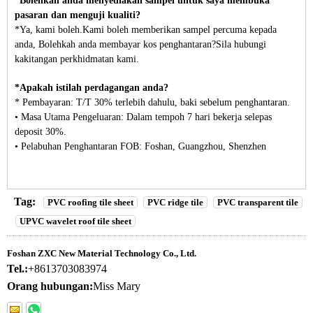
*Bolehkah anda menyediakan sampel untuk saya membuka
pasaran dan menguji kualiti?
*Ya, kami boleh.Kami boleh memberikan sampel percuma kepada
anda, Bolehkah anda membayar kos penghantaran?Sila hubungi
kakitangan perkhidmatan kami.
*Apakah istilah perdagangan anda?
* Pembayaran: T/T 30% terlebih dahulu, baki sebelum penghantaran.
• Masa Utama Pengeluaran: Dalam tempoh 7 hari bekerja selepas
deposit 30%.
• Pelabuhan Penghantaran FOB: Foshan, Guangzhou, Shenzhen
Tag:
PVC roofing tile sheet
PVC ridge tile
PVC transparent tile
UPVC wavelet roof tile sheet
Foshan ZXC New Material Technology Co., Ltd.
Tel.:
+8613703083974
Orang hubungan:
Miss Mary