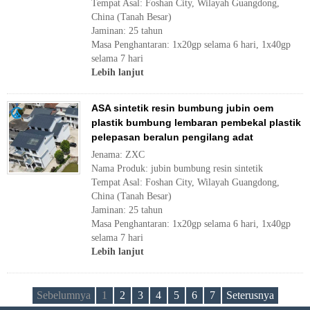
Tempat Asal: Foshan City, Wilayah Guangdong,
China (Tanah Besar)
Jaminan: 25 tahun
Masa Penghantaran: 1x20gp selama 6 hari, 1x40gp
selama 7 hari
Lebih lanjut
ASA sintetik resin bumbung jubin oem
plastik bumbung lembaran pembekal plastik
pelepasan beralun pengilang adat
Jenama: ZXC
Nama Produk: jubin bumbung resin sintetik
Tempat Asal: Foshan City, Wilayah Guangdong,
China (Tanah Besar)
Jaminan: 25 tahun
Masa Penghantaran: 1x20gp selama 6 hari, 1x40gp
selama 7 hari
Lebih lanjut
Sebelumnya
1
2
3
4
5
6
7
Seterusnya