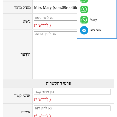
Miss Mary (sales09rooftile@zxc9999.com)
מנהל מוצר
Mary
נושא
(* לִדרוֹשׁ )
מיס ג'נט
הוֹדָעָה
פרטי התקשרות
אנשי קשר
(* לִדרוֹשׁ )
אימייל
(* לִדרוֹשׁ )