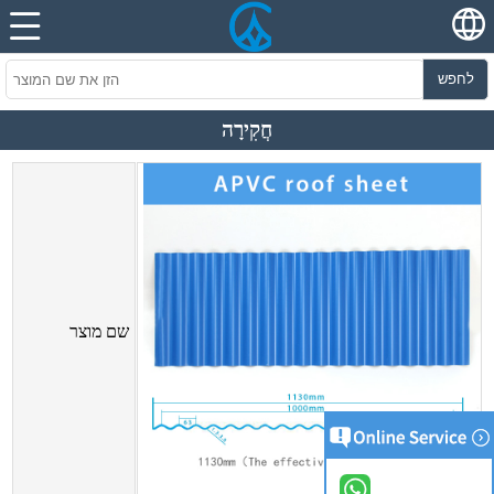
לחפש
חֲקִירָה
שם מוצר