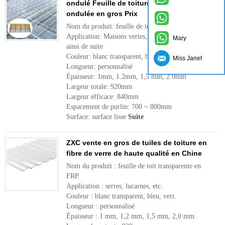
ondulé Feuille de toiture en fibre de verre
ondulée en gros Prix
Nom du produit: feuille de toiture PC transparente
Application: Maisons vertes, puits de lumière et
Mary
ainsi de suite
Couleur: blanc transparent, bleu, vert
Miss Janet
Longueur: personnalisé
Épaisseur: 1mm, 1.2mm, 1,5 mm, 2.0mm
Largeur totale: 920mm
Largeur efficace: 840mm
Espacement de purlin: 700 ~ 800mm
Surface: surface lisse
Suite
ZXC vente en gros de tuiles de toiture en
fibre de verre de haute qualité en Chine
Nom du produit : feuille de toit transparente en
FRP.
Application : serres, lucarnes, etc.
Couleur : blanc transparent, bleu, vert.
Longueur : personnalisé
Épaisseur : 1 mm, 1,2 mm, 1,5 mm, 2,0 mm