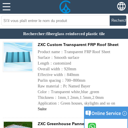
Recherch
Rechercher:fiberglass reinforced plastic tile
ZXC Custom Transparent FRP Roof Sheet
Product name：Transparent FRP Roof Sheet
Surface：Smooth surface
Length：customized
Overall width：920mm
Effective width：840mm
Purlin spacing：700~800mm
Raw material：Pc Named Bayer
Color：Transparent white,blue ,green
Thickness：1mm,1.2mm,1.5mm,2.0mm
Application：Green houses, skylights and so on
Suite
ZXC Greenhouse Panneaux en plastique