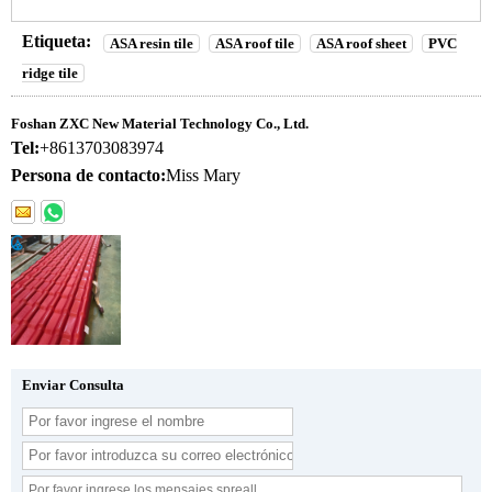
Etiqueta:
ASA resin tile
ASA roof tile
ASA roof sheet
PVC
ridge tile
Foshan ZXC New Material Technology Co., Ltd.
Tel:
+8613703083974
Persona de contacto:
Miss Mary
Enviar Consulta