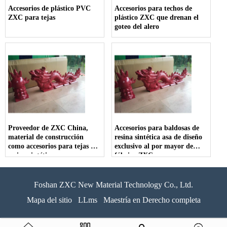
Accesorios de plástico PVC
Accesorios para techos de
ZXC para tejas
plástico ZXC que drenan el
goteo del alero
Proveedor de ZXC China,
Accesorios para baldosas de
material de construcción
resina sintética asa de diseño
como accesorios para tejas de
exclusivo al por mayor de
resina sintética
fábrica ZXC
Foshan ZXC New Material Technology Co., Ltd.
Mapa del sitio
LLms
Maestría en Derecho completa